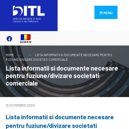
Search
Skip
for:
to
MENU
content
HOME
LISTA INFORMATII SI DOCUMENTE NECESARE PENTRU
FUZIUNE/DIVIZARE SOCIETATI COMERCIALE
Lista informatii si documente necesare
pentru fuziune/divizare societati
comerciale
13 OCTOMBRIE 2020
Lista informatii si documente necesare
pentru fuziune/divizare societati