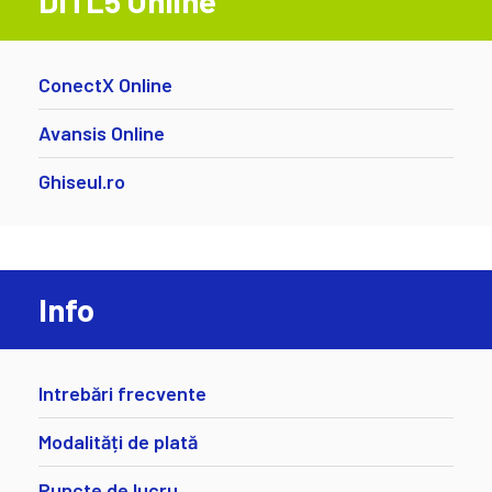
DITL5 Online
ConectX Online
Avansis Online
Ghiseul.ro
Info
Intrebări frecvente
Modalități de plată
Puncte de lucru