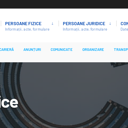
PERSOANE FIZICE
PERSOANE JURIDICE
CO
Informații, acte, formulare
Informații, acte, formulare
Date
CARIERĂ
ANUNȚURI
COMUNICATE
ORGANIZARE
TRANSP
ice