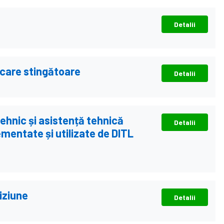
Detalii
ficare stingătoare
Detalii
ehnic și asistență tehnică
Detalii
ementate și utilizate de DITL
viziune
Detalii