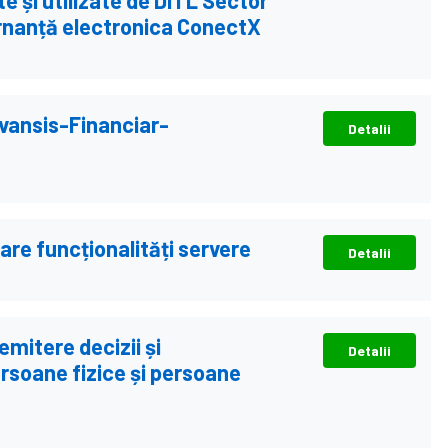
e și utilizate de DITL Sector
rnanță electronica ConectX
Avansis-Financiar-
Detalii
are funcționalități servere
Detalii
mitere decizii și
Detalii
persoane fizice și persoane