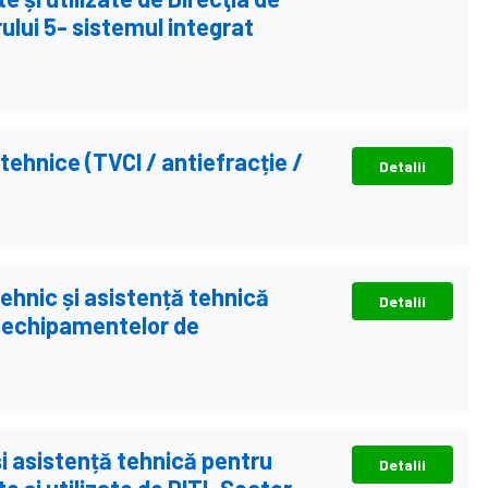
ului 5- sistemul integrat
ehnice (TVCI / antiefracție /
Detalii
ehnic și asistență tehnică
Detalii
i echipamentelor de
i asistență tehnică pentru
Detalii