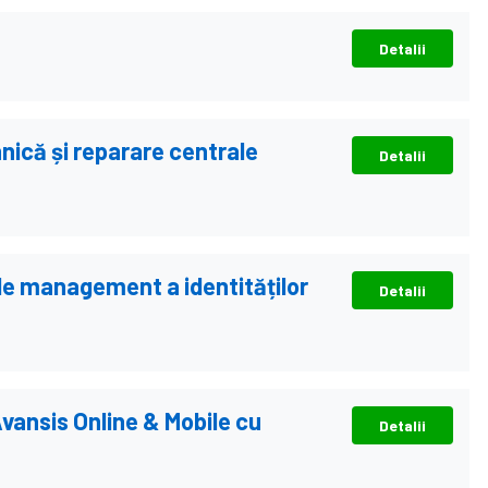
Detalii
hnică și reparare centrale
Detalii
de management a identităților
Detalii
Avansis Online & Mobile cu
Detalii