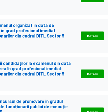
amenul organizat in data de
în grad profesional imediat
onarilor din cadrul DITL Sector 5
Detalii
ății candidaților la examenul din data
ea în grad profesional imediat
onarilor din cadrul DITL Sector 5
Detalii
concursul de promovare in gradul
de funcționarii publici de execuție
5
Detalii