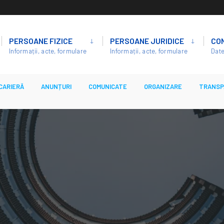
PERSOANE FIZICE
PERSOANE JURIDICE
CO
Informații, acte, formulare
Informații, acte, formulare
Date
CARIERĂ
ANUNȚURI
COMUNICATE
ORGANIZARE
TRANSP