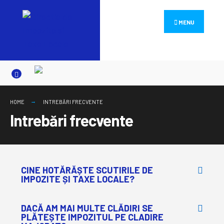
MENU
HOME
INTREBĂRI FRECVENTE
Intrebări frecvente
CINE HOTĂRĂȘTE SCUTIRILE DE
IMPOZITE ȘI TAXE LOCALE?
DACĂ AM MAI MULTE CLĂDIRI SE
PLĂTEȘTE IMPOZITUL PE CLADIRE