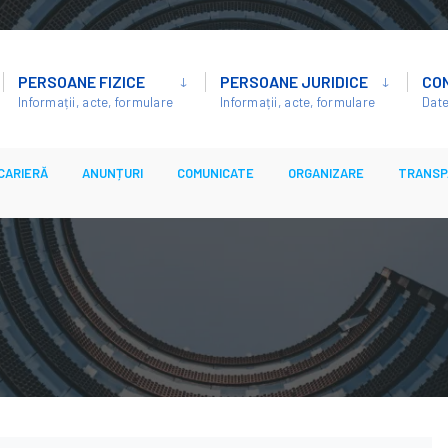
PERSOANE FIZICE
PERSOANE JURIDICE
CO
Informații, acte, formulare
Informații, acte, formulare
Date
CARIERĂ
ANUNȚURI
COMUNICATE
ORGANIZARE
TRANSP