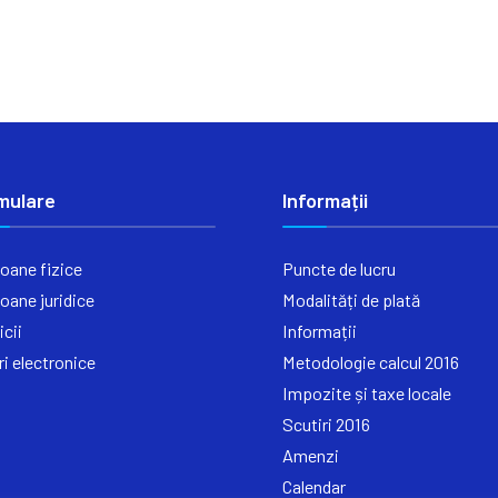
mulare
Informații
oane fizice
Puncte de lucru
oane juridice
Modalități de plată
icii
Informații
ri electronice
Metodologie calcul 2016
Impozite și taxe locale
Scutiri 2016
Amenzi
Calendar