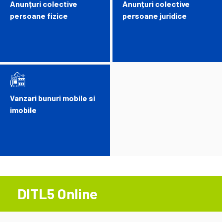
Anunțuri colective
Anunțuri colective
persoane fizice
persoane juridice
Vanzari bunuri mobile si
imobile
DITL5 Online