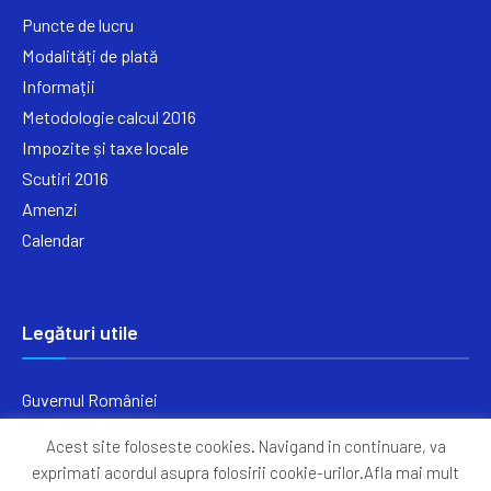
Puncte de lucru
Modalități de plată
Informații
Metodologie calcul 2016
Impozite și taxe locale
Scutiri 2016
Amenzi
Calendar
Legături utile
Guvernul României
Ministerul Finanțelor
Acest site foloseste cookies. Navigand in continuare, va
Primăria Generală București
exprimati acordul asupra folosirii cookie-urilor.Afla mai mult