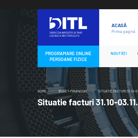
Skip
to
ACASĂ
content
Prima pagină
PROGRAMARE ONLINE
NOUTĂȚI
PERSOANE FIZICE
HOME
BUGET-FINANCIAR
SITUATIE FACTURI 31.10-0
Situatie facturi 31.10-03.1