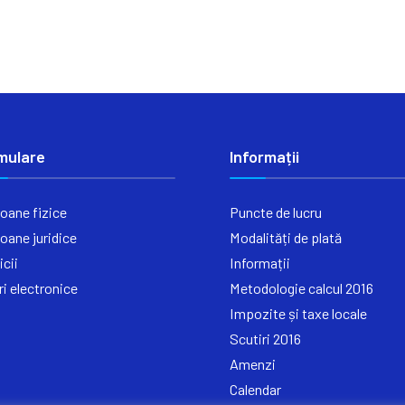
mulare
Informații
oane fizice
Puncte de lucru
oane juridice
Modalități de plată
icii
Informații
ri electronice
Metodologie calcul 2016
Impozite și taxe locale
Scutiri 2016
Amenzi
Calendar