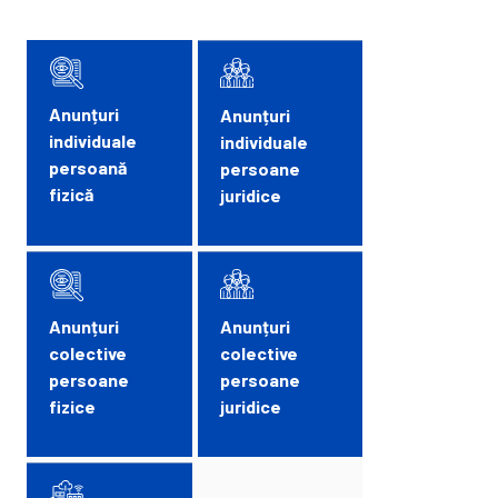
Anunțuri
Anunțuri
individuale
individuale
persoană
persoane
fizică
juridice
Anunțuri
Anunțuri
colective
colective
persoane
persoane
fizice
juridice