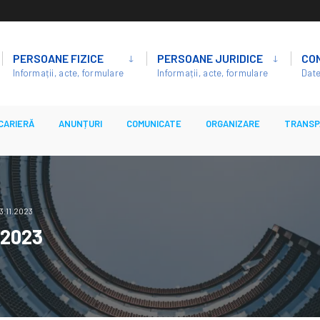
PERSOANE FIZICE
PERSOANE JURIDICE
CO
Informații, acte, formulare
Informații, acte, formulare
Date
CARIERĂ
ANUNȚURI
COMUNICATE
ORGANIZARE
TRANSP
3.11.2023
1.2023