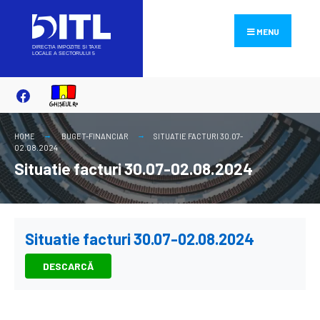
Search
Skip
for:
to
MENU
content
HOME
BUGET-FINANCIAR
SITUATIE FACTURI 30.07-
02.08.2024
Situatie facturi 30.07-02.08.2024
Situatie facturi 30.07-02.08.2024
DESCARCĂ