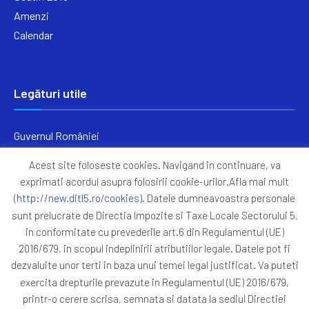
Amenzi
Calendar
Legături utile
Guvernul României
Ministerul Finanțelor
Acest site foloseste cookies. Navigand in continuare, va
Primăria Generală București
exprimati acordul asupra folosirii cookie-urilor.Afla mai mult
Primăria Sectorul 5
(http://new.ditl5.ro/cookies)
. Datele dumneavoastra personale
ANAF
sunt prelucrate de Directia Impozite si Taxe Locale Sectorului 5,
in conformitate cu prevederile art.6 din Regulamentul (UE)
Protocoale
2016/679, in scopul indeplinirii atributiilor legale. Datele pot fi
GDPR
dezvaluite unor terti in baza unui temei legal justificat. Va puteti
Harta Site
exercita drepturile prevazute in Regulamentul (UE) 2016/679,
printr-o cerere scrisa, semnata si datata la sediul Directiei