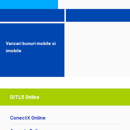
PERSOANE FIZICE
Vanzari bunuri mobile si
imobile
DITL5 Online
ConectX Online