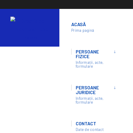
Skip
to
ACASĂ
content
Prima pagină
PERSOANE
FIZICE
Informații, acte,
formulare
PERSOANE
HOME
BUGET-FINANCIAR
SITUATIE FACTURI 23.09-27.09.2024
JURIDICE
Informații, acte,
Situatie facturi 23.09-27.09.2024
formulare
CONTACT
Date de contact