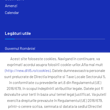
Amenzi
Calendar
Legături utile
Guvernul României
Ministerul Finanțelor
Acest site foloseste cookies. Navigand in continuare, va
Primăria Generală București
exprimati acordul asupra folosirii cookie-urilor.Afla mai mult
Primăria Sectorul 5
(http://new.ditl5.ro/cookies)
. Datele dumneavoastra personale
ANAF
sunt prelucrate de Directia Impozite si Taxe Locale Sectorului 5,
in conformitate cu prevederile art.6 din Regulamentul (UE)
Protocoale
2016/679, in scopul indeplinirii atributiilor legale. Datele pot fi
GDPR
dezvaluite unor terti in baza unui temei legal justificat. Va puteti
Harta Site
exercita drepturile prevazute in Regulamentul (UE) 2016/679,
printr-o cerere scrisa, semnata si datata la sediul Directiei