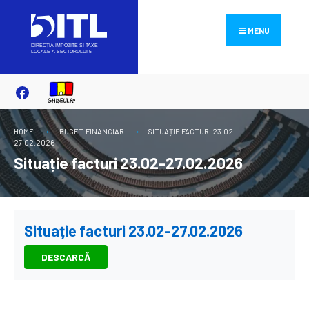
Search
Skip
for:
to
MENU
content
HOME
BUGET-FINANCIAR
SITUAȚIE FACTURI 23.02-
27.02.2026
Situație facturi 23.02-27.02.2026
Situație facturi 23.02-27.02.2026
DESCARCĂ