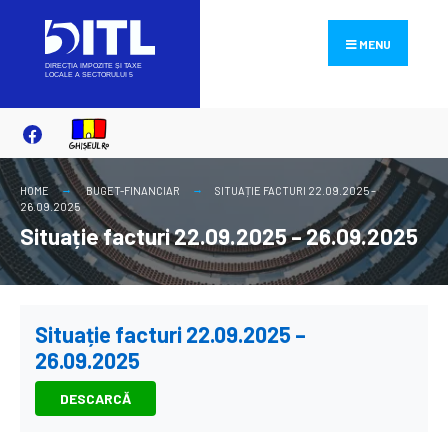
Search
Skip
for:
to
MENU
content
HOME
BUGET-FINANCIAR
SITUAȚIE FACTURI 22.09.2025 –
26.09.2025
Situație facturi 22.09.2025 – 26.09.2025
Situație facturi 22.09.2025 –
26.09.2025
DESCARCĂ