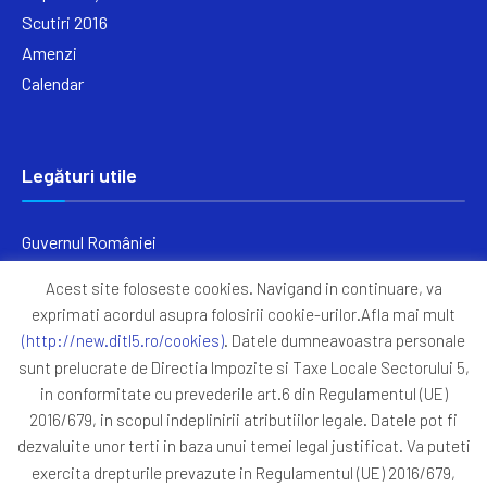
Scutiri 2016
Amenzi
Calendar
Legături utile
Guvernul României
Ministerul Finanțelor
Acest site foloseste cookies. Navigand in continuare, va
Primăria Generală București
exprimati acordul asupra folosirii cookie-urilor.Afla mai mult
Primăria Sectorul 5
(http://new.ditl5.ro/cookies)
. Datele dumneavoastra personale
ANAF
sunt prelucrate de Directia Impozite si Taxe Locale Sectorului 5,
in conformitate cu prevederile art.6 din Regulamentul (UE)
Protocoale
2016/679, in scopul indeplinirii atributiilor legale. Datele pot fi
GDPR
dezvaluite unor terti in baza unui temei legal justificat. Va puteti
Harta Site
exercita drepturile prevazute in Regulamentul (UE) 2016/679,