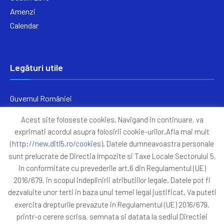
Amenzi
Calendar
Legături utile
Guvernul României
Ministerul Finanțelor
Acest site foloseste cookies. Navigand in continuare, va
Primăria Generală București
exprimati acordul asupra folosirii cookie-urilor.Afla mai mult
Primăria Sectorul 5
(http://new.ditl5.ro/cookies)
. Datele dumneavoastra personale
ANAF
sunt prelucrate de Directia Impozite si Taxe Locale Sectorului 5,
in conformitate cu prevederile art.6 din Regulamentul (UE)
Protocoale
2016/679, in scopul indeplinirii atributiilor legale. Datele pot fi
GDPR
dezvaluite unor terti in baza unui temei legal justificat. Va puteti
Harta Site
exercita drepturile prevazute in Regulamentul (UE) 2016/679,
printr-o cerere scrisa, semnata si datata la sediul Directiei