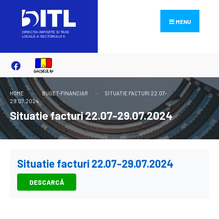
Search
Skip
for:
to
MENU
content
HOME
BUGET-FINANCIAR
SITUATIE FACTURI 22.07-
29.07.2024
Situatie facturi 22.07-29.07.2024
Situatie facturi 22.07-29.07.2024
DESCARCĂ