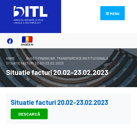
Search
Skip
for:
to
MENU
content
HOME
BUGET-FINANCIAR
,
TRANSPARENȚĂ INSTITUȚIONALĂ
SITUATIE FACTURI 20.02-23.02.2023
Situatie facturi 20.02-23.02.2023
Situatie facturi 20.02-23.02.2023
DESCARCĂ