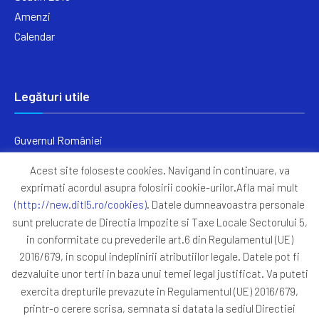
Amenzi
Calendar
Legături utile
Guvernul României
Ministerul Finanțelor
Acest site foloseste cookies. Navigand in continuare, va
Primăria Generală București
exprimati acordul asupra folosirii cookie-urilor.Afla mai mult
Primăria Sectorul 5
(http://new.ditl5.ro/cookies)
. Datele dumneavoastra personale
ANAF
sunt prelucrate de Directia Impozite si Taxe Locale Sectorului 5,
in conformitate cu prevederile art.6 din Regulamentul (UE)
Protocoale
2016/679, in scopul indeplinirii atributiilor legale. Datele pot fi
GDPR
dezvaluite unor terti in baza unui temei legal justificat. Va puteti
Harta Site
exercita drepturile prevazute in Regulamentul (UE) 2016/679,
printr-o cerere scrisa, semnata si datata la sediul Directiei