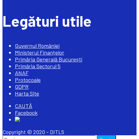
Legături utile
Guvernul României
Ministerul Finanțelor
Primăria Generală București
Primăria Sectorul 5
ANAF
Protocoale
GDPR
Harta Site
Open
CAUTĂ
Search
Facebook
Window
Copyright © 2020 - DITL5
Search