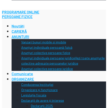
PROGRAMARE ONLINE
PERSOANE FIZICE
Noutăți
CARIERĂ
ANUNȚURI
Vanzari bunuri mobile si imobile
Anunțuri individuale persoană fizică
Anunțuri colective persoane fizice
Anunțuri individuale persoane juridice
Vezi toate anunțurile
colective adresate persoanelor juridice
Anunțuri colective persoane juridice
Comunicate
ORGANIZARE
Conducerea Instituției
Organizare și funcționare
Legislație fiscala
Declarații de avere și interese
Declarații 2025