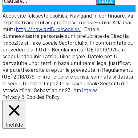
Cauta
for:
Close
↑
Search
Acest site foloseste cookies. Navigand in continuare, va
Window
exprimati acordul asupra folosirii cookie-urilor.Afla mai
mult
(http://new.ditl5.ro/cookies)
. Datele
dumneavoastra personale sunt prelucrate de Directia
Impozite si Taxe Locale Sectorului 5, in conformitate cu
prevederile art.6 din Regulamentul (UE) 2016/679, in
scopul indeplinirii atributiilor legale. Datele pot fi
dezvaluite unor terti in baza unui temei legal justificat.
Va puteti exercita drepturile prevazute in Regulamentul
(UE) 2016/679, printr-o cerere scrisa, semnata si datata
la sediul Directiei Impozite si Taxe Locale Sector 5 din
strada Mihail Sebastian nr.23.
Am înțeles
Privacy & Cookies Policy
Închide