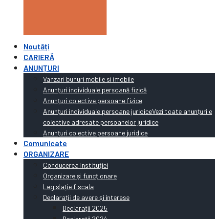
Noutăți
CARIERĂ
ANUNȚURI
Vanzari bunuri mobile si imobile
Anunțuri individuale persoană fizică
Anunțuri colective persoane fizice
Anunțuri individuale persoane juridice
Vezi toate anunțurile
colective adresate persoanelor juridice
Anunțuri colective persoane juridice
Comunicate
ORGANIZARE
Conducerea Instituției
Organizare și funcționare
Legislație fiscala
Declarații de avere și interese
Declarații 2025
Declarații 2024