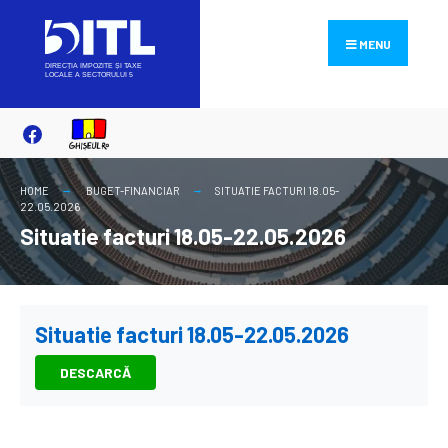
Search
Skip
for:
to
MENU
content
HOME
BUGET-FINANCIAR
SITUATIE FACTURI 18.05-
22.05.2026
Situatie facturi 18.05-22.05.2026
Situatie facturi 18.05-22.05.2026
DESCARCĂ