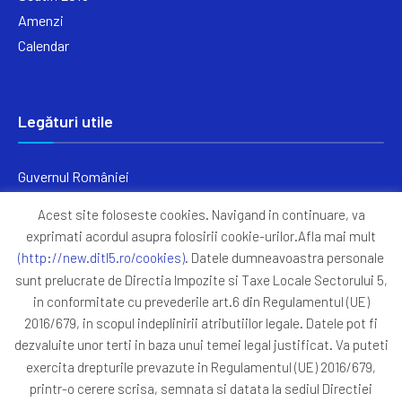
Amenzi
Calendar
Legături utile
Guvernul României
Ministerul Finanțelor
Acest site foloseste cookies. Navigand in continuare, va
Primăria Generală București
exprimati acordul asupra folosirii cookie-urilor.Afla mai mult
Primăria Sectorul 5
(http://new.ditl5.ro/cookies)
. Datele dumneavoastra personale
ANAF
sunt prelucrate de Directia Impozite si Taxe Locale Sectorului 5,
in conformitate cu prevederile art.6 din Regulamentul (UE)
Protocoale
2016/679, in scopul indeplinirii atributiilor legale. Datele pot fi
GDPR
dezvaluite unor terti in baza unui temei legal justificat. Va puteti
Harta Site
exercita drepturile prevazute in Regulamentul (UE) 2016/679,
printr-o cerere scrisa, semnata si datata la sediul Directiei