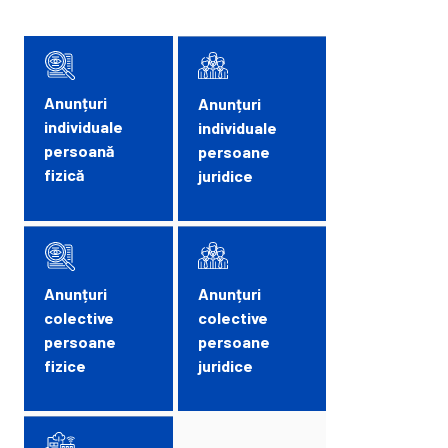
Anunțuri
Anunțuri
individuale
individuale
persoană
persoane
fizică
juridice
Anunțuri
Anunțuri
colective
colective
persoane
persoane
fizice
juridice