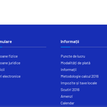
mulare
Informații
oane fizice
Puncte de lucru
oane juridice
Modalități de plată
icii
Informații
ri electronice
Metodologie calcul 2016
Impozite și taxe locale
Scutiri 2016
Amenzi
Calendar