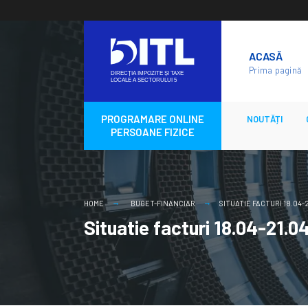
Skip
to
ACASĂ
content
Prima pagină
PROGRAMARE ONLINE
NOUTĂȚI
PERSOANE FIZICE
HOME
BUGET-FINANCIAR
SITUATIE FACTURI 18.04-
Situatie facturi 18.04-21.0