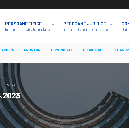
PERSOANE FIZICE
PERSOANE JURIDICE
CO
Informații, acte, formulare
Informații, acte, formulare
Date
CARIERĂ
ANUNȚURI
COMUNICATE
ORGANIZARE
TRANSP
21.04.2023
4.2023