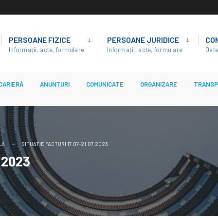
PERSOANE FIZICE
PERSOANE JURIDICE
CO
Informații, acte, formulare
Informații, acte, formulare
Date
CARIERĂ
ANUNȚURI
COMUNICATE
ORGANIZARE
TRANSP
LĂ
SITUATIE FACTURI 17.07-21.07.2023
7.2023