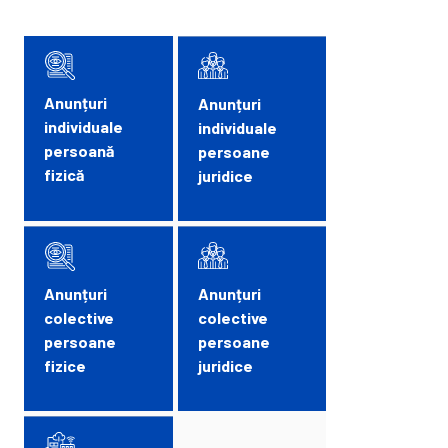
Anunțuri
Anunțuri
individuale
individuale
persoană
persoane
fizică
juridice
Anunțuri
Anunțuri
colective
colective
persoane
persoane
fizice
juridice