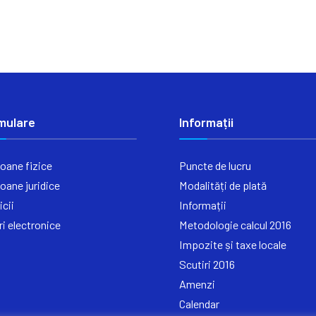
mulare
Informații
oane fizice
Puncte de lucru
oane juridice
Modalități de plată
icii
Informații
ri electronice
Metodologie calcul 2016
Impozite și taxe locale
Scutiri 2016
Amenzi
Calendar