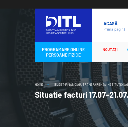
Skip
to
ACASĂ
content
Prima pagină
PROGRAMARE ONLINE
NOUTĂȚI
PERSOANE FIZICE
HOME
BUGET-FINANCIAR
,
TRANSPARENȚĂ INSTITUȚIONA
Situatie facturi 17.07-21.0