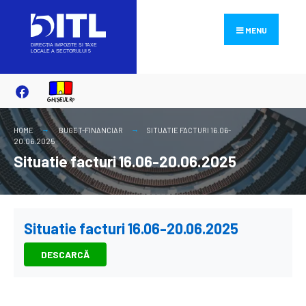
Search
Skip
for:
to
MENU
content
HOME
BUGET-FINANCIAR
SITUATIE FACTURI 16.06-
20.06.2025
Situatie facturi 16.06-20.06.2025
Situatie facturi 16.06-20.06.2025
DESCARCĂ