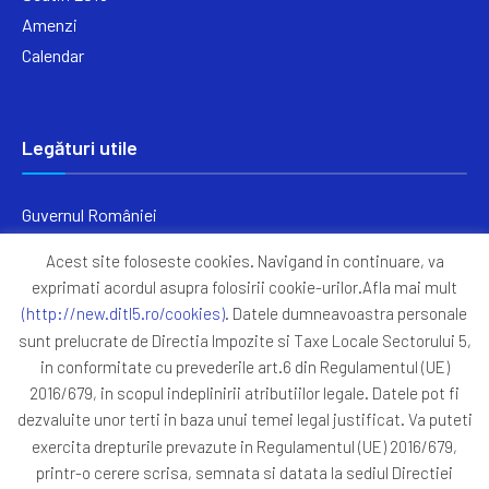
Amenzi
Calendar
Legături utile
Guvernul României
Ministerul Finanțelor
Acest site foloseste cookies. Navigand in continuare, va
Primăria Generală București
exprimati acordul asupra folosirii cookie-urilor.Afla mai mult
Primăria Sectorul 5
(http://new.ditl5.ro/cookies)
. Datele dumneavoastra personale
ANAF
sunt prelucrate de Directia Impozite si Taxe Locale Sectorului 5,
in conformitate cu prevederile art.6 din Regulamentul (UE)
Protocoale
2016/679, in scopul indeplinirii atributiilor legale. Datele pot fi
GDPR
dezvaluite unor terti in baza unui temei legal justificat. Va puteti
Harta Site
exercita drepturile prevazute in Regulamentul (UE) 2016/679,
printr-o cerere scrisa, semnata si datata la sediul Directiei