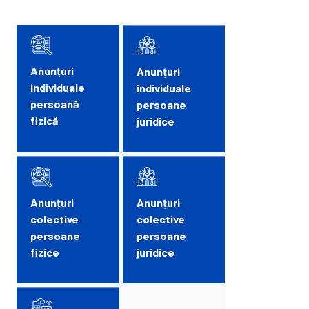
Anunțuri
Anunțuri
individuale
individuale
persoană
persoane
fizică
juridice
Anunțuri
Anunțuri
colective
colective
persoane
persoane
fizice
juridice