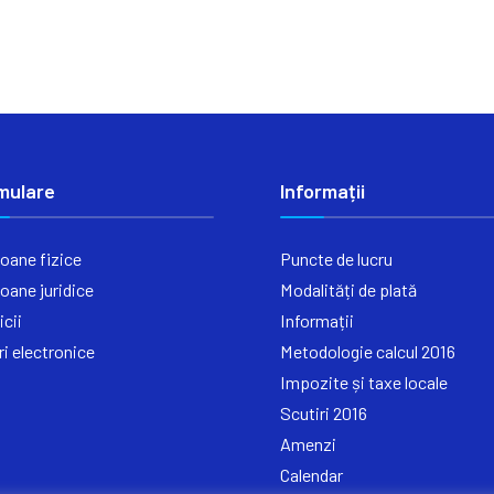
mulare
Informații
oane fizice
Puncte de lucru
oane juridice
Modalități de plată
icii
Informații
ri electronice
Metodologie calcul 2016
Impozite și taxe locale
Scutiri 2016
Amenzi
Calendar