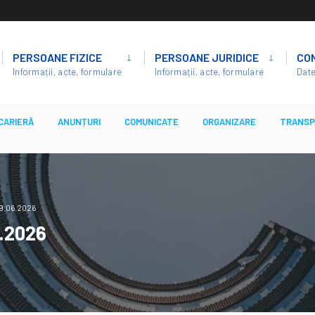
PERSOANE FIZICE
PERSOANE JURIDICE
CO
Informații, acte, formulare
Informații, acte, formulare
Date
CARIERĂ
ANUNȚURI
COMUNICATE
ORGANIZARE
TRANSP
19.06.2026
6.2026