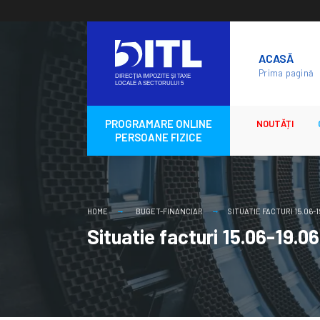
Skip
to
ACASĂ
content
Prima pagină
PROGRAMARE ONLINE
NOUTĂȚI
PERSOANE FIZICE
HOME
BUGET-FINANCIAR
SITUATIE FACTURI 15.06-
Situatie facturi 15.06-19.0