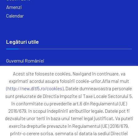
Amenzi
Calendar
Legături utile
Guvernul României
Ministerul Finanțelor
Acest site foloseste cookies. Navigand in continuare, va
Primăria Generală București
exprimati acordul asupra folosirii cookie-urilor.Afla mai mult
Primăria Sectorul 5
(http://new.ditl5.ro/cookies)
. Datele dumneavoastra personale
ANAF
sunt prelucrate de Directia Impozite si Taxe Locale Sectorului 5,
in conformitate cu prevederile art.6 din Regulamentul (UE)
Protocoale
2016/679, in scopul indeplinirii atributiilor legale. Datele pot fi
GDPR
dezvaluite unor terti in baza unui temei legal justificat. Va puteti
Harta Site
exercita drepturile prevazute in Regulamentul (UE) 2016/679,
printr-o cerere scrisa, semnata si datata la sediul Directiei