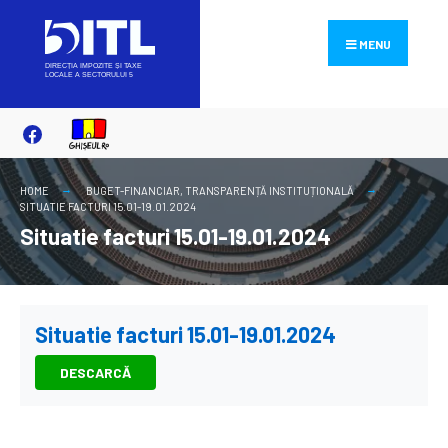
Search
Skip
for:
to
MENU
content
HOME
BUGET-FINANCIAR
,
TRANSPARENȚĂ INSTITUȚIONALĂ
SITUATIE FACTURI 15.01-19.01.2024
Situatie facturi 15.01-19.01.2024
Situatie facturi 15.01-19.01.2024
DESCARCĂ