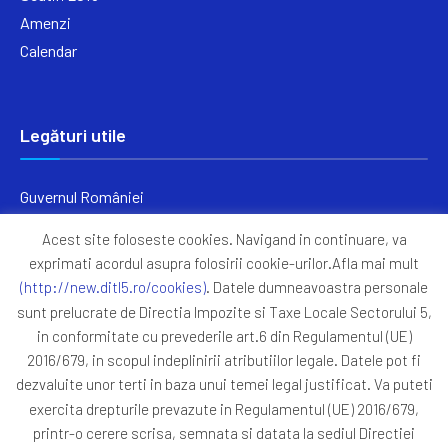
Amenzi
Calendar
Legături utile
Guvernul României
Ministerul Finanțelor
Acest site foloseste cookies. Navigand in continuare, va
Primăria Generală București
exprimati acordul asupra folosirii cookie-urilor.Afla mai mult
Primăria Sectorul 5
(http://new.ditl5.ro/cookies)
. Datele dumneavoastra personale
ANAF
sunt prelucrate de Directia Impozite si Taxe Locale Sectorului 5,
in conformitate cu prevederile art.6 din Regulamentul (UE)
Protocoale
2016/679, in scopul indeplinirii atributiilor legale. Datele pot fi
GDPR
dezvaluite unor terti in baza unui temei legal justificat. Va puteti
Harta Site
exercita drepturile prevazute in Regulamentul (UE) 2016/679,
printr-o cerere scrisa, semnata si datata la sediul Directiei