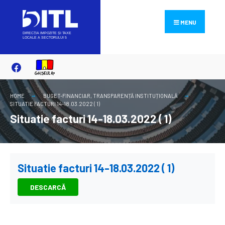
Search
Skip
for:
to
MENU
content
HOME
BUGET-FINANCIAR
,
TRANSPARENȚĂ INSTITUȚIONALĂ
SITUATIE FACTURI 14-18.03.2022 ( 1)
Situatie facturi 14-18.03.2022 ( 1)
Situatie facturi 14-18.03.2022 ( 1)
DESCARCĂ