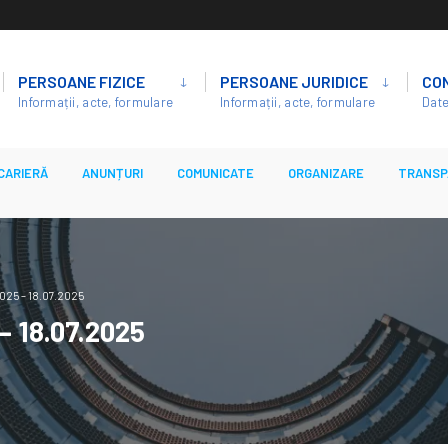
PERSOANE FIZICE
PERSOANE JURIDICE
CO
Informații, acte, formulare
Informații, acte, formulare
Date
CARIERĂ
ANUNȚURI
COMUNICATE
ORGANIZARE
TRANSP
025 – 18.07.2025
 – 18.07.2025