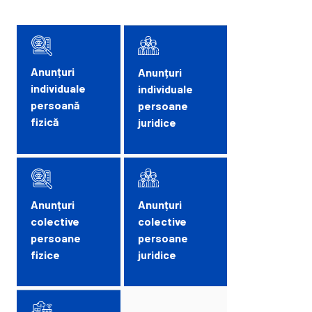
Anunțuri
Anunțuri
individuale
individuale
persoană
persoane
fizică
juridice
Anunțuri
Anunțuri
colective
colective
persoane
persoane
fizice
juridice