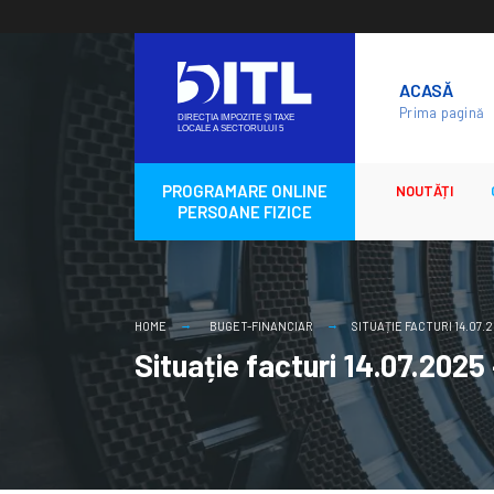
Skip
to
ACASĂ
content
Prima pagină
PROGRAMARE ONLINE
NOUTĂȚI
PERSOANE FIZICE
HOME
BUGET-FINANCIAR
SITUAȚIE FACTURI 14.07.2
Situație facturi 14.07.2025