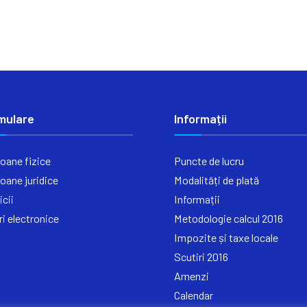
mulare
Informații
oane fizice
Puncte de lucru
oane juridice
Modalități de plată
icii
Informații
ri electronice
Metodologie calcul 2016
Impozite și taxe locale
Scutiri 2016
Amenzi
Calendar