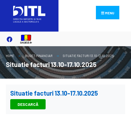
Search
Skip
for:
to
MENU
content
HOME
BUGET-FINANCIAR
SITUATIE FACTURI 13.10-17.10.2025
Situatie facturi 13.10-17.10.2025
Situatie facturi 13.10-17.10.2025
DESCARCĂ