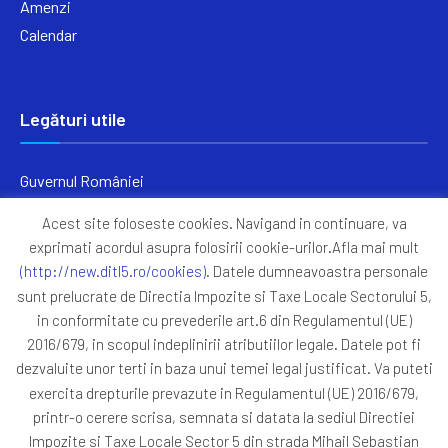
Amenzi
Calendar
Legături utile
Guvernul României
Ministerul Finanțelor
Acest site foloseste cookies. Navigand in continuare, va
Primăria Generală București
exprimati acordul asupra folosirii cookie-urilor.Afla mai mult
Primăria Sectorul 5
(http://new.ditl5.ro/cookies)
. Datele dumneavoastra personale
ANAF
sunt prelucrate de Directia Impozite si Taxe Locale Sectorului 5,
in conformitate cu prevederile art.6 din Regulamentul (UE)
Protocoale
2016/679, in scopul indeplinirii atributiilor legale. Datele pot fi
GDPR
dezvaluite unor terti in baza unui temei legal justificat. Va puteti
Harta Site
exercita drepturile prevazute in Regulamentul (UE) 2016/679,
printr-o cerere scrisa, semnata si datata la sediul Directiei
Impozite si Taxe Locale Sector 5 din strada Mihail Sebastian