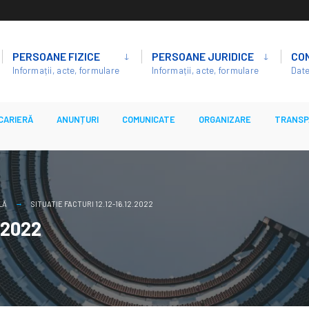
PERSOANE FIZICE
PERSOANE JURIDICE
CO
Informații, acte, formulare
Informații, acte, formulare
Date
CARIERĂ
ANUNȚURI
COMUNICATE
ORGANIZARE
TRANSP
LĂ
SITUATIE FACTURI 12.12-16.12.2022
2.2022