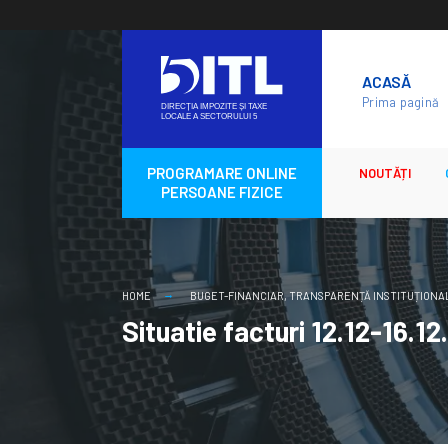
Skip
to
ACASĂ
content
Prima pagină
PROGRAMARE ONLINE
NOUTĂȚI
PERSOANE FIZICE
HOME
BUGET-FINANCIAR
,
TRANSPARENȚĂ INSTITUȚIONA
Situatie facturi 12.12-16.1