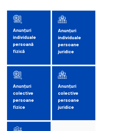
Anunțuri
Anunțuri
individuale
individuale
persoană
persoane
fizică
juridice
Anunțuri
Anunțuri
colective
colective
persoane
persoane
fizice
juridice