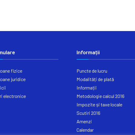
mulare
Informații
oane fizice
Puncte de lucru
oane juridice
Modalități de plată
icii
Informații
ri electronice
Metodologie calcul 2016
Impozite și taxe locale
Scutiri 2016
Amenzi
Calendar