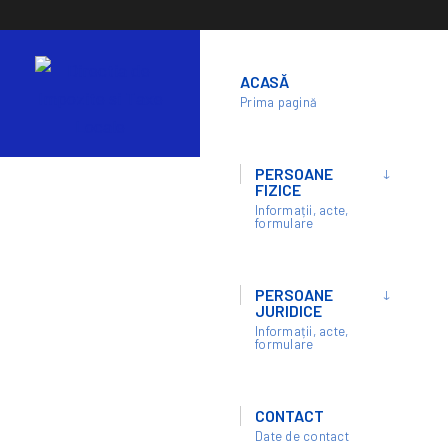
Skip
to
ACASĂ
content
Prima pagină
PERSOANE
FIZICE
Informații, acte,
formulare
PERSOANE
HOME
BUGET-FINANCIAR
SITUATIE FACTURI 11.05.2026 – 15.05.2026
JURIDICE
Informații, acte,
Situatie facturi 11.05.2026 –
formulare
15.05.2026
CONTACT
Date de contact