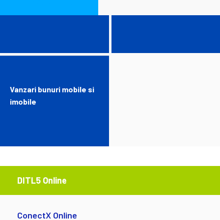
PERSOANE FIZICE
persoane fizice
persoane juridice
Vanzari bunuri mobile si
imobile
DITL5 Online
ConectX Online