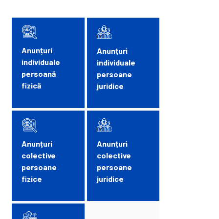
Anunțuri
Anunțuri
individuale
individuale
persoană
persoane
fizică
juridice
Anunțuri
Anunțuri
colective
colective
persoane
persoane
fizice
juridice