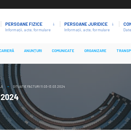
PERSOANE FIZICE
PERSOANE JURIDICE
CO
Informații, acte, formulare
Informații, acte, formulare
Date
CARIERĂ
ANUNȚURI
COMUNICATE
ORGANIZARE
TRANSP
LĂ
SITUATIE FACTURI 11.03-13.03.2024
3.2024