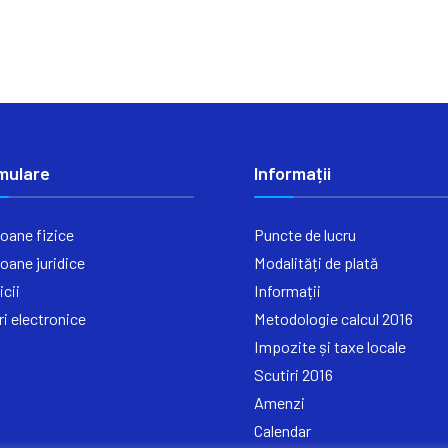
mulare
Informații
oane fizice
Puncte de lucru
oane juridice
Modalități de plată
icii
Informații
ri electronice
Metodologie calcul 2016
Impozite și taxe locale
Scutiri 2016
Amenzi
Calendar