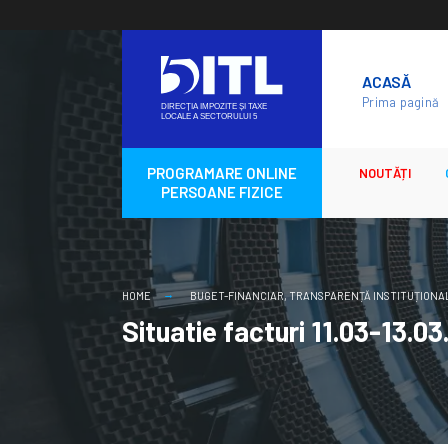
Skip
to
ACASĂ
content
Prima pagină
PROGRAMARE ONLINE
NOUTĂȚI
PERSOANE FIZICE
HOME
BUGET-FINANCIAR
,
TRANSPARENȚĂ INSTITUȚIONA
Situatie facturi 11.03-13.0