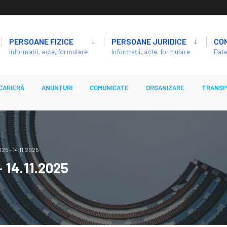
PERSOANE FIZICE
PERSOANE JURIDICE
CO
Informații, acte, formulare
Informații, acte, formulare
Date
CARIERĂ
ANUNȚURI
COMUNICATE
ORGANIZARE
TRANSP
25 – 14.11.2025
– 14.11.2025