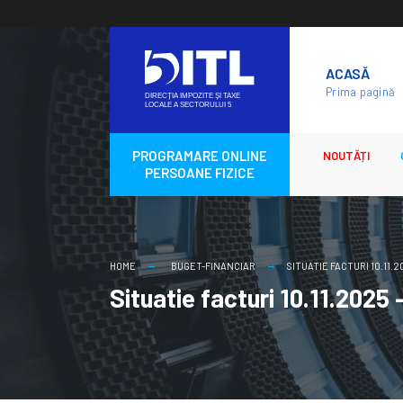
Skip
to
ACASĂ
content
Prima pagină
PROGRAMARE ONLINE
NOUTĂȚI
PERSOANE FIZICE
HOME
BUGET-FINANCIAR
SITUATIE FACTURI 10.11.20
Situatie facturi 10.11.2025 