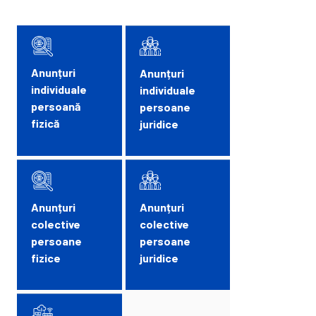
Anunțuri
Anunțuri
individuale
individuale
persoană
persoane
fizică
juridice
Anunțuri
Anunțuri
colective
colective
persoane
persoane
fizice
juridice