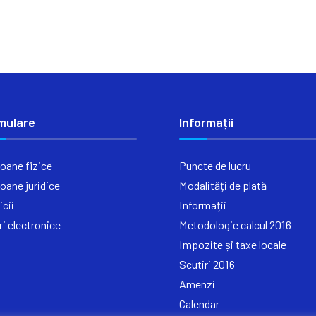
mulare
Informații
oane fizice
Puncte de lucru
oane juridice
Modalități de plată
icii
Informații
ri electronice
Metodologie calcul 2016
Impozite și taxe locale
Scutiri 2016
Amenzi
Calendar