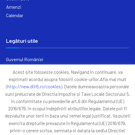
Amenzi
Calendar
Legături utile
Guvernul României
Ministerul Finanțelor
Acest site foloseste cookies. Navigand in continuare, va
Primăria Generală București
exprimati acordul asupra folosirii cookie-urilor.Afla mai mult
Primăria Sectorul 5
(http://new.ditl5.ro/cookies)
. Datele dumneavoastra personale
ANAF
sunt prelucrate de Directia Impozite si Taxe Locale Sectorului 5,
in conformitate cu prevederile art.6 din Regulamentul (UE)
Protocoale
2016/679, in scopul indeplinirii atributiilor legale. Datele pot fi
GDPR
dezvaluite unor terti in baza unui temei legal justificat. Va puteti
Harta Site
exercita drepturile prevazute in Regulamentul (UE) 2016/679,
printr-o cerere scrisa, semnata si datata la sediul Directiei