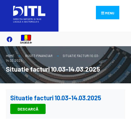
Search
Skip
for:
to
MENU
content
HOME
BUGET-FINANCIAR
SITUATIE FACTURI 10.03-
14.03.2025
Situatie facturi 10.03-14.03.2025
Situatie facturi 10.03-14.03.2025
DESCARCĂ