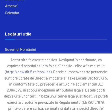
Amenzi
Calendar
Legături utile
Guvernul României
Ministerul Finanțelor
Acest site foloseste cookies. Navigand in continuare, va
Primăria Generală București
exprimati acordul asupra folosirii cookie-urilor.Afla mai mult
Primăria Sectorul 5
(http://new.ditl5.ro/cookies)
. Datele dumneavoastra personale
ANAF
sunt prelucrate de Directia Impozite si Taxe Locale Sectorului 5,
in conformitate cu prevederile art.6 din Regulamentul (UE)
Protocoale
2016/679, in scopul indeplinirii atributiilor legale. Datele pot fi
GDPR
dezvaluite unor terti in baza unui temei legal justificat. Va puteti
Harta Site
exercita drepturile prevazute in Regulamentul (UE) 2016/679,
printr-o cerere scrisa, semnata si datata la sediul Directiei