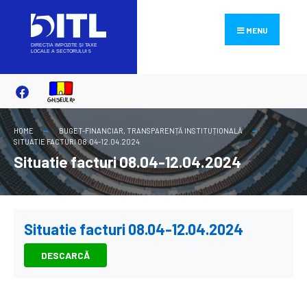
Search
Skip
for:
to
MENU
content
HOME
BUGET-FINANCIAR
,
TRANSPARENȚĂ INSTITUȚIONALĂ
SITUATIE FACTURI 08.04-12.04.2024
Situatie facturi 08.04-12.04.2024
Situatie facturi 08.04-12.04.2024
DESCARCĂ