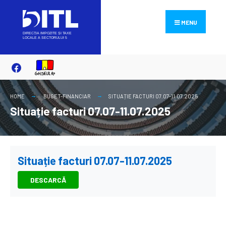
Search
Skip
for:
to
MENU
content
HOME
BUGET-FINANCIAR
SITUAȚIE FACTURI 07.07-11.07.2025
Situație facturi 07.07-11.07.2025
Situație facturi 07.07-11.07.2025
DESCARCĂ