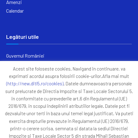
Amenzi
Calendar
Legături utile
Guvernul României
Ministerul Finanțelor
Acest site foloseste cookies. Navigand in continuare, va
Primăria Generală București
exprimati acordul asupra folosirii cookie-urilor.Afla mai mult
Primăria Sectorul 5
(http://new.ditl5.ro/cookies)
. Datele dumneavoastra personale
ANAF
sunt prelucrate de Directia Impozite si Taxe Locale Sectorului 5,
in conformitate cu prevederile art.6 din Regulamentul (UE)
Protocoale
2016/679, in scopul indeplinirii atributiilor legale. Datele pot fi
GDPR
dezvaluite unor terti in baza unui temei legal justificat. Va puteti
Harta Site
exercita drepturile prevazute in Regulamentul (UE) 2016/679,
printr-o cerere scrisa, semnata si datata la sediul Directiei
Impozite si Taxe Locale Sector 5 din strada Mihail Sebastian