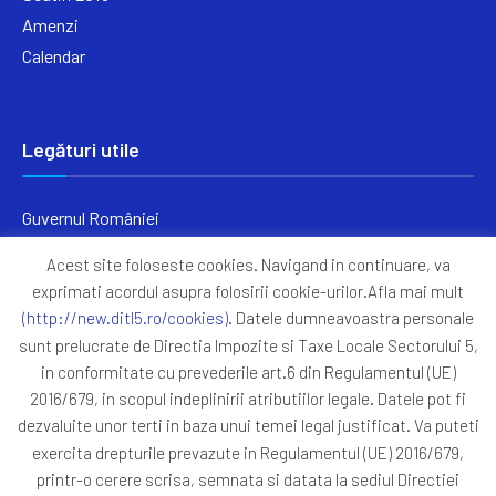
Amenzi
Calendar
Legături utile
Guvernul României
Ministerul Finanțelor
Acest site foloseste cookies. Navigand in continuare, va
Primăria Generală București
exprimati acordul asupra folosirii cookie-urilor.Afla mai mult
Primăria Sectorul 5
(http://new.ditl5.ro/cookies)
. Datele dumneavoastra personale
ANAF
sunt prelucrate de Directia Impozite si Taxe Locale Sectorului 5,
in conformitate cu prevederile art.6 din Regulamentul (UE)
Protocoale
2016/679, in scopul indeplinirii atributiilor legale. Datele pot fi
GDPR
dezvaluite unor terti in baza unui temei legal justificat. Va puteti
Harta Site
exercita drepturile prevazute in Regulamentul (UE) 2016/679,
printr-o cerere scrisa, semnata si datata la sediul Directiei