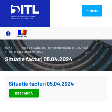
Search
Skip
for:
to
MENU
content
HOME
BUGET-FINANCIAR
,
TRANSPARENȚĂ INSTITUȚIONALĂ
SITUATIE FACTURI 05.04.2024
Situatie facturi 05.04.2024
Situatie facturi 05.04.2024
DESCARCĂ