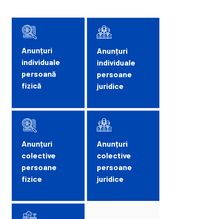
Anunțuri
Anunțuri
individuale
individuale
persoană
persoane
fizică
juridice
Anunțuri
Anunțuri
colective
colective
persoane
persoane
fizice
juridice