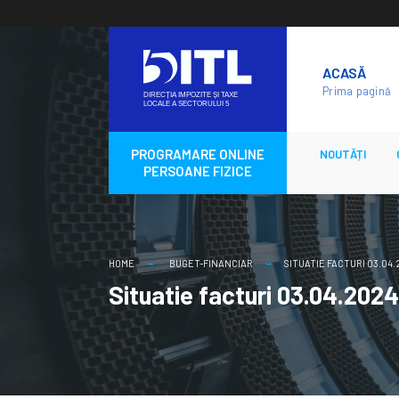
Skip
to
ACASĂ
content
Prima pagină
PROGRAMARE ONLINE
NOUTĂȚI
PERSOANE FIZICE
HOME
BUGET-FINANCIAR
SITUATIE FACTURI 03.04
Situatie facturi 03.04.2024