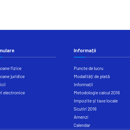
mulare
Informații
oane fizice
Puncte de lucru
oane juridice
Modalități de plată
icii
Informații
ri electronice
Metodologie calcul 2016
Impozite și taxe locale
Scutiri 2016
Amenzi
Calendar