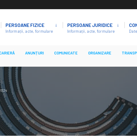
PERSOANE FIZICE
PERSOANE JURIDICE
CO
Informații, acte, formulare
Informații, acte, formulare
Date
CARIERĂ
ANUNȚURI
COMUNICATE
ORGANIZARE
TRANSP
.2024