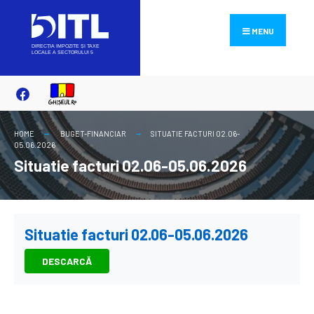
Search
Skip
for:
to
MENU
content
HOME
BUGET-FINANCIAR
SITUATIE FACTURI 02.06-
05.06.2026
Situatie facturi 02.06-05.06.2026
Situatie facturi 02.06-05.06.2026
DESCARCĂ