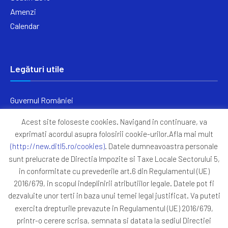
Amenzi
Calendar
Legături utile
Guvernul României
Ministerul Finanțelor
Acest site foloseste cookies. Navigand in continuare, va
Primăria Generală București
exprimati acordul asupra folosirii cookie-urilor.Afla mai mult
Primăria Sectorul 5
(http://new.ditl5.ro/cookies)
. Datele dumneavoastra personale
ANAF
sunt prelucrate de Directia Impozite si Taxe Locale Sectorului 5,
in conformitate cu prevederile art.6 din Regulamentul (UE)
Protocoale
2016/679, in scopul indeplinirii atributiilor legale. Datele pot fi
GDPR
dezvaluite unor terti in baza unui temei legal justificat. Va puteti
Harta Site
exercita drepturile prevazute in Regulamentul (UE) 2016/679,
printr-o cerere scrisa, semnata si datata la sediul Directiei