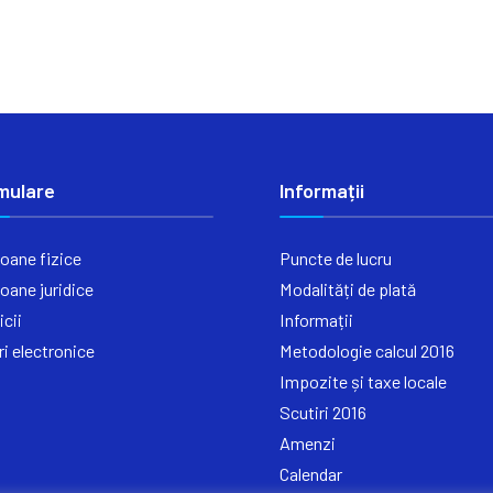
mulare
Informații
oane fizice
Puncte de lucru
oane juridice
Modalități de plată
icii
Informații
ri electronice
Metodologie calcul 2016
Impozite și taxe locale
Scutiri 2016
Amenzi
Calendar