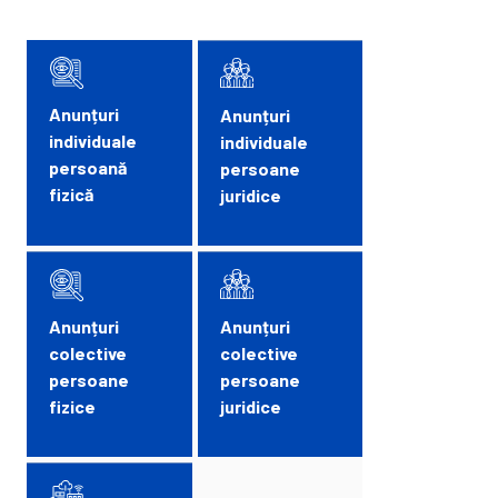
Anunțuri
Anunțuri
individuale
individuale
persoană
persoane
fizică
juridice
Anunțuri
Anunțuri
colective
colective
persoane
persoane
fizice
juridice