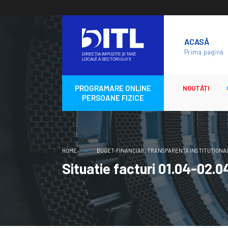
Skip
to
ACASĂ
content
Prima pagină
PROGRAMARE ONLINE
NOUTĂȚI
PERSOANE FIZICE
HOME
BUGET-FINANCIAR
,
TRANSPARENȚĂ INSTITUȚIONA
Situatie facturi 01.04-02.