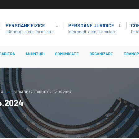
PERSOANE FIZICE
PERSOANE JURIDICE
CO
Informații, acte, formulare
Informații, acte, formulare
Date
CARIERĂ
ANUNȚURI
COMUNICATE
ORGANIZARE
TRANSP
LĂ
SITUATIE FACTURI 01.04-02.04.2024
04.2024