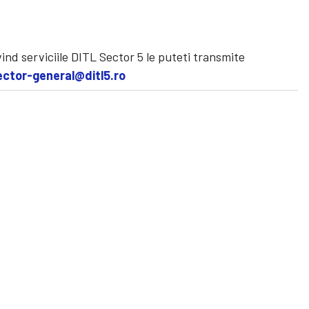
vind serviciile DITL Sector 5 le puteti transmite
ector-general@ditl5.ro