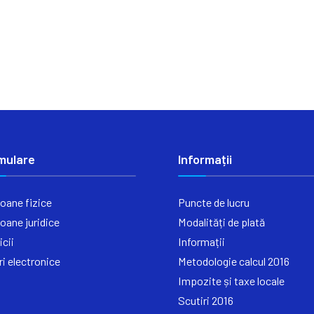
mulare
Informații
oane fizice
Puncte de lucru
oane juridice
Modalități de plată
icii
Informații
ri electronice
Metodologie calcul 2016
Impozite și taxe locale
Scutiri 2016