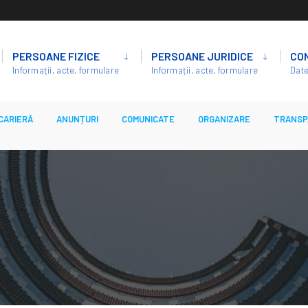
PERSOANE FIZICE
PERSOANE JURIDICE
CO
Informații, acte, formulare
Informații, acte, formulare
Date
CARIERĂ
ANUNȚURI
COMUNICATE
ORGANIZARE
TRANSP