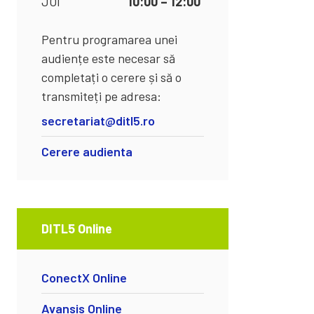
JOI
10:00 – 12:00
Pentru programarea unei
audiențe este necesar să
completați o cerere și să o
transmiteți pe adresa:
secretariat@ditl5.ro
Cerere audienta
DITL5 Online
ConectX Online
Avansis Online