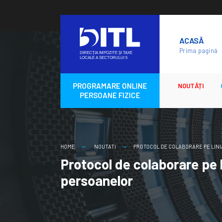
Skip
to
ACASĂ
content
Prima pagină
PROGRAMARE ONLINE
NOUTĂȚI
PERSOANE FIZICE
HOME
NOUTATI
PROTOCOL DE COLABORARE PE LINI
Protocol de colaborare pe l
persoanelor