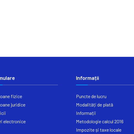
mulare
Informații
oane fizice
Puncte de lucru
oane juridice
Modalități de plată
icii
Informații
ri electronice
Metodologie calcul 2016
Impozite și taxe locale