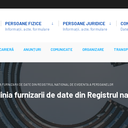
PERSOANE FIZICE
PERSOANE JURIDICE
CO
Informații, acte, formulare
Informații, acte, formulare
Date
CARIERĂ
ANUNȚURI
COMUNICATE
ORGANIZARE
TRANSP
A FURNIZARII DE DATE DIN REGISTRUL NATIONAL DE EVIDENTA A PERSOANELOR
inia furnizarii de date din Registrul n