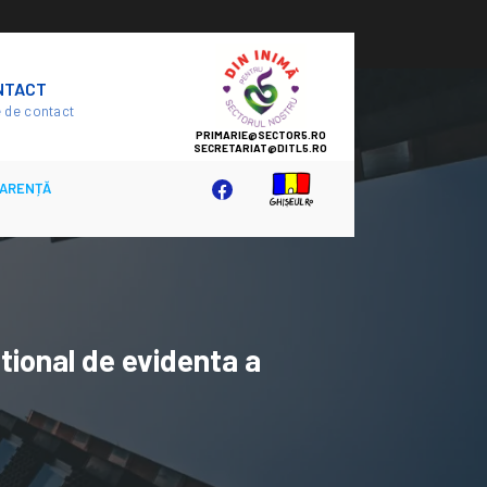
SECTOR
NTACT
5
 de contact
ARENȚĂ
ational de evidenta a