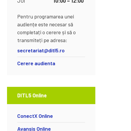
JOI
10:00 – 12:00
Pentru programarea unei
audiențe este necesar să
completați o cerere și să o
transmiteți pe adresa:
secretariat@ditl5.ro
Cerere audienta
DITL5 Online
ConectX Online
Avansis Online