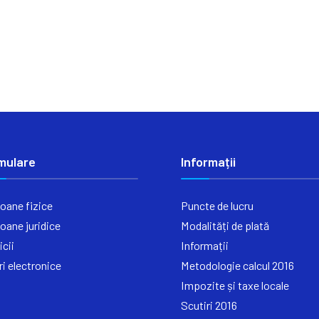
mulare
Informații
oane fizice
Puncte de lucru
oane juridice
Modalități de plată
icii
Informații
ri electronice
Metodologie calcul 2016
Impozite și taxe locale
Scutiri 2016