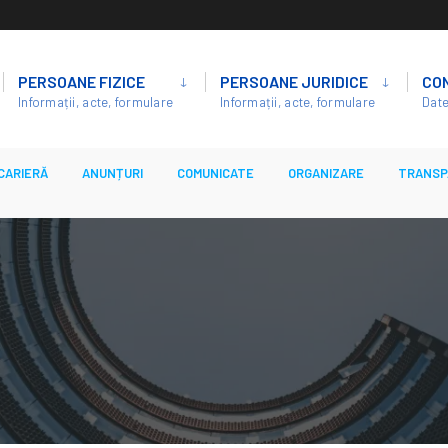
PERSOANE FIZICE
PERSOANE JURIDICE
CO
Informații, acte, formulare
Informații, acte, formulare
Date
CARIERĂ
ANUNȚURI
COMUNICATE
ORGANIZARE
TRANSP