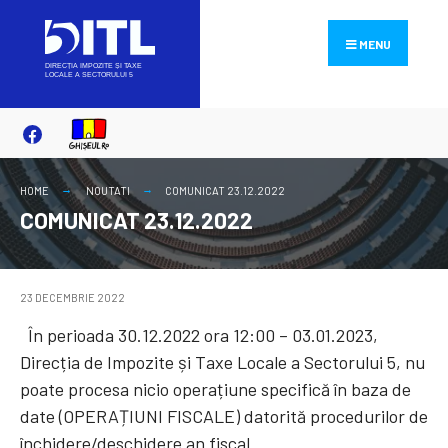
Search
Skip
for:
to
MENU
content
HOME
NOUTATI
COMUNICAT 23.12.2022
COMUNICAT 23.12.2022
23 DECEMBRIE 2022
În perioada 30.12.2022 ora 12:00 – 03.01.2023,
Direcția de Impozite și Taxe Locale a Sectorului 5, nu
poate procesa nicio operațiune specifică în baza de
date (OPERAȚIUNI FISCALE) datorită procedurilor de
închidere/deschidere an fiscal.