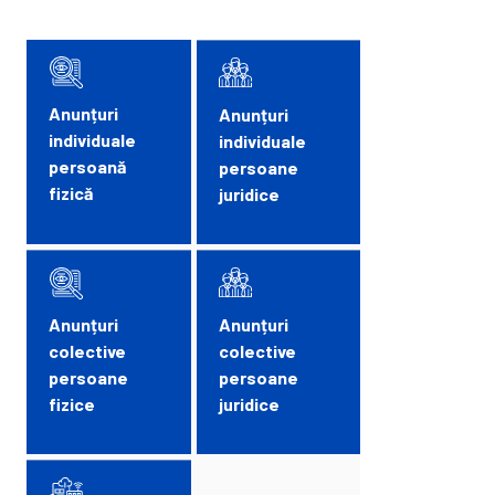
Anunțuri
Anunțuri
individuale
individuale
persoană
persoane
fizică
juridice
Anunțuri
Anunțuri
colective
colective
persoane
persoane
fizice
juridice