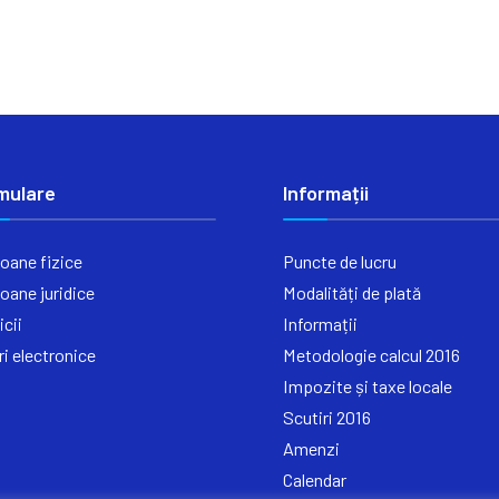
mulare
Informații
oane fizice
Puncte de lucru
oane juridice
Modalități de plată
icii
Informații
ri electronice
Metodologie calcul 2016
Impozite și taxe locale
Scutiri 2016
Amenzi
Calendar