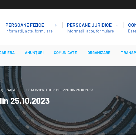
PERSOANE FIZICE
PERSOANE JURIDICE
CO
Informații, acte, formulare
Informații, acte, formulare
Date
CARIERĂ
ANUNȚURI
COMUNICATE
ORGANIZARE
TRANSP
UȚIONALĂ
LISTA INVESTITII CF HCL 220 DIN 25.10.2023
 din 25.10.2023