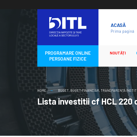
Skip
to
ACASĂ
content
Prima pagină
PROGRAMARE ONLINE
NOUTĂȚI
PERSOANE FIZICE
HOME
BUGET
,
BUGET-FINANCIAR
,
TRANSPARENȚĂ INSTIT
Lista investitii cf HCL 220