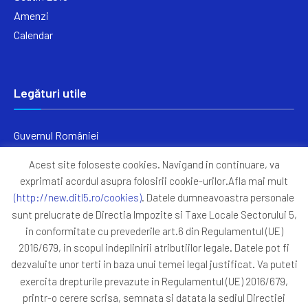
Amenzi
Calendar
Legături utile
Guvernul României
Ministerul Finanțelor
Acest site foloseste cookies. Navigand in continuare, va
Primăria Generală București
exprimati acordul asupra folosirii cookie-urilor.Afla mai mult
Primăria Sectorul 5
(http://new.ditl5.ro/cookies)
. Datele dumneavoastra personale
ANAF
sunt prelucrate de Directia Impozite si Taxe Locale Sectorului 5,
in conformitate cu prevederile art.6 din Regulamentul (UE)
Protocoale
2016/679, in scopul indeplinirii atributiilor legale. Datele pot fi
GDPR
dezvaluite unor terti in baza unui temei legal justificat. Va puteti
Harta Site
exercita drepturile prevazute in Regulamentul (UE) 2016/679,
printr-o cerere scrisa, semnata si datata la sediul Directiei