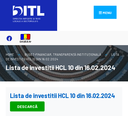
Search
Skip
for:
to
MENU
content
HOME
BUGET-FINANCIAR
,
TRANSPARENȚĂ INSTITUȚIONALĂ
LISTA
DE INVESTITII HCL 10 DIN 16.02.2024
Lista de investitii HCL 10 din 16.02.2024
Lista de investitii HCL 10 din 16.02.2024
DESCARCĂ