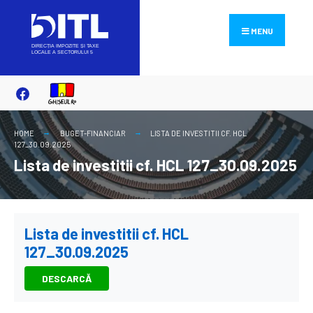
Search
Skip
for:
to
MENU
content
HOME
BUGET-FINANCIAR
LISTA DE INVESTITII CF. HCL
127_30.09.2025
Lista de investitii cf. HCL 127_30.09.2025
Lista de investitii cf. HCL
127_30.09.2025
DESCARCĂ