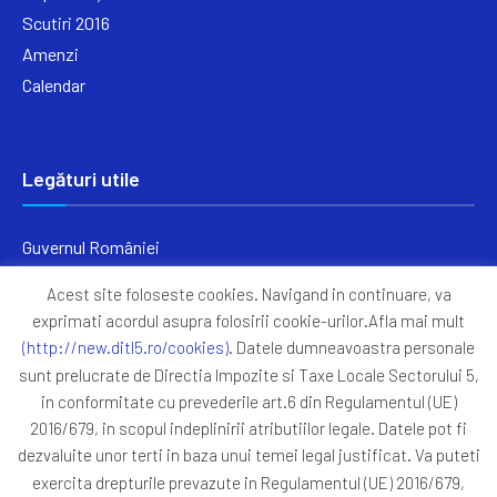
Scutiri 2016
Amenzi
Calendar
Legături utile
Guvernul României
Ministerul Finanțelor
Acest site foloseste cookies. Navigand in continuare, va
Primăria Generală București
exprimati acordul asupra folosirii cookie-urilor.Afla mai mult
Primăria Sectorul 5
(http://new.ditl5.ro/cookies)
. Datele dumneavoastra personale
ANAF
sunt prelucrate de Directia Impozite si Taxe Locale Sectorului 5,
in conformitate cu prevederile art.6 din Regulamentul (UE)
Protocoale
2016/679, in scopul indeplinirii atributiilor legale. Datele pot fi
GDPR
dezvaluite unor terti in baza unui temei legal justificat. Va puteti
Harta Site
exercita drepturile prevazute in Regulamentul (UE) 2016/679,