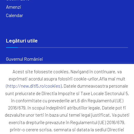
Amenzi
Calendar
Legături utile
Guvernul României
Ministerul Finanțelor
Acest site foloseste cookies. Navigand in continuare, va
Primăria Generală București
exprimati acordul asupra folosirii cookie-urilor.Afla mai mult
Primăria Sectorul 5
(http://new.ditl5.ro/cookies)
. Datele dumneavoastra personale
ANAF
sunt prelucrate de Directia Impozite si Taxe Locale Sectorului 5,
in conformitate cu prevederile art.6 din Regulamentul (UE)
Protocoale
2016/679, in scopul indeplinirii atributiilor legale. Datele pot fi
GDPR
dezvaluite unor terti in baza unui temei legal justificat. Va puteti
Harta Site
exercita drepturile prevazute in Regulamentul (UE) 2016/679,
printr-o cerere scrisa, semnata si datata la sediul Directiei