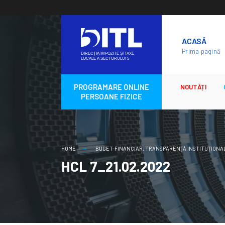
Skip
to
ACASĂ
content
Prima pagină
PROGRAMARE ONLINE
NOUTĂȚI
PERSOANE FIZICE
HOME
BUGET-FINANCIAR
,
TRANSPARENȚĂ INSTITUȚIONA
HCL 7_21.02.2022