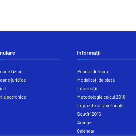
mulare
Informații
oane fizice
Puncte de lucru
oane juridice
Modalități de plată
icii
Informații
ri electronice
Metodologie calcul 2016
Impozite și taxe locale
Scutiri 2016
Amenzi
Calendar