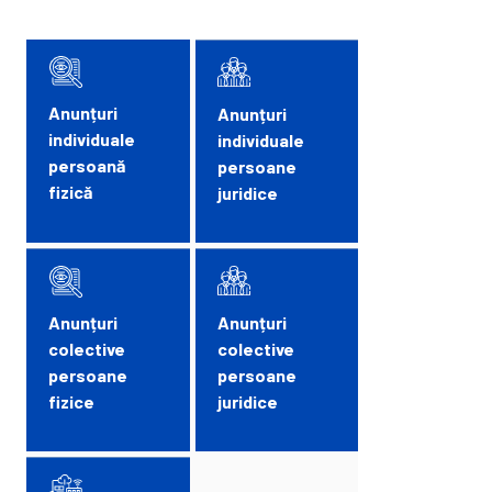
Anunțuri
Anunțuri
individuale
individuale
persoană
persoane
fizică
juridice
Anunțuri
Anunțuri
colective
colective
persoane
persoane
fizice
juridice