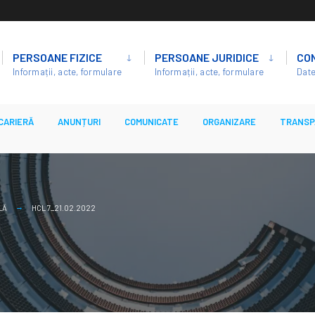
PERSOANE FIZICE
PERSOANE JURIDICE
CO
Informații, acte, formulare
Informații, acte, formulare
Date
CARIERĂ
ANUNȚURI
COMUNICATE
ORGANIZARE
TRANSP
LĂ
HCL 7_21.02.2022