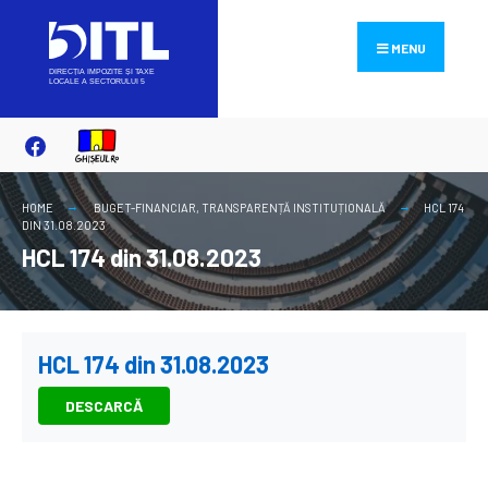
Search
Skip
for:
to
MENU
content
HOME
BUGET-FINANCIAR
,
TRANSPARENȚĂ INSTITUȚIONALĂ
HCL 174
DIN 31.08.2023
HCL 174 din 31.08.2023
HCL 174 din 31.08.2023
DESCARCĂ