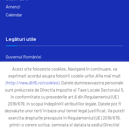
Amenzi
Calendar
Legături utile
Guvernul României
Ministerul Finanțelor
Acest site foloseste cookies. Navigand in continuare, va
Primăria Generală București
exprimati acordul asupra folosirii cookie-urilor.Afla mai mult
Primăria Sectorul 5
(http://new.ditl5.ro/cookies)
. Datele dumneavoastra personale
ANAF
sunt prelucrate de Directia Impozite si Taxe Locale Sectorului 5,
in conformitate cu prevederile art.6 din Regulamentul (UE)
Protocoale
2016/679, in scopul indeplinirii atributiilor legale. Datele pot fi
GDPR
dezvaluite unor terti in baza unui temei legal justificat. Va puteti
Harta Site
exercita drepturile prevazute in Regulamentul (UE) 2016/679,
printr-o cerere scrisa, semnata si datata la sediul Directiei