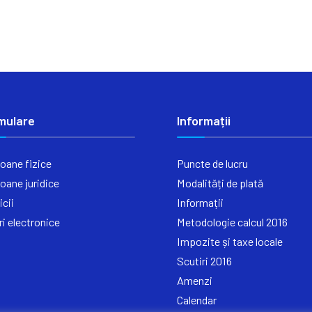
mulare
Informații
oane fizice
Puncte de lucru
oane juridice
Modalități de plată
icii
Informații
ri electronice
Metodologie calcul 2016
Impozite și taxe locale
Scutiri 2016
Amenzi
Calendar