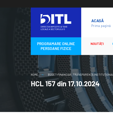
Skip
to
ACASĂ
content
Prima pagină
PROGRAMARE ONLINE
NOUTĂȚI
PERSOANE FIZICE
HOME
BUGET-FINANCIAR
,
TRANSPARENȚĂ INSTITUȚIONA
HCL 157 din 17.10.2024