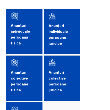
Anunțuri
Anunțuri
individuale
individuale
persoană
persoane
fizică
juridice
Anunțuri
Anunțuri
colective
colective
persoane
persoane
fizice
juridice