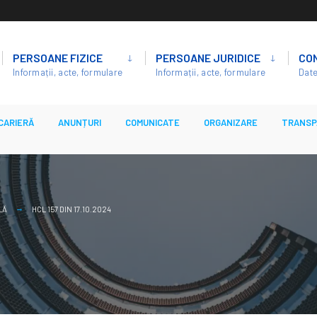
PERSOANE FIZICE
PERSOANE JURIDICE
CO
Informații, acte, formulare
Informații, acte, formulare
Date
CARIERĂ
ANUNȚURI
COMUNICATE
ORGANIZARE
TRANSP
LĂ
HCL 157 DIN 17.10.2024