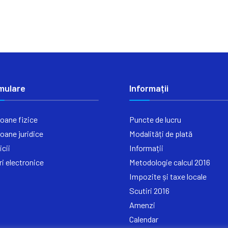
mulare
Informații
oane fizice
Puncte de lucru
oane juridice
Modalități de plată
icii
Informații
ri electronice
Metodologie calcul 2016
Impozite și taxe locale
Scutiri 2016
Amenzi
Calendar