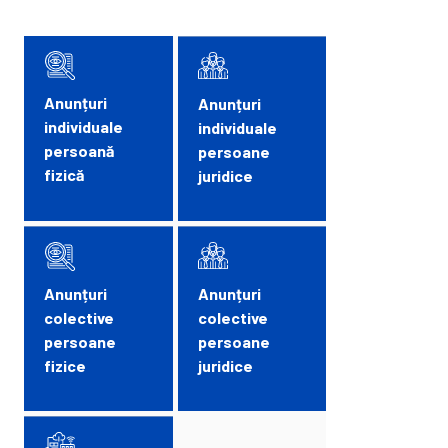
Anunțuri
Anunțuri
individuale
individuale
persoană
persoane
fizică
juridice
Anunțuri
Anunțuri
colective
colective
persoane
persoane
fizice
juridice