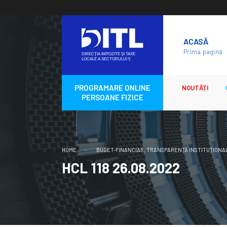
Skip
to
ACASĂ
content
Prima pagină
PROGRAMARE ONLINE
NOUTĂȚI
PERSOANE FIZICE
HOME
BUGET-FINANCIAR
,
TRANSPARENȚĂ INSTITUȚIONA
HCL 118 26.08.2022