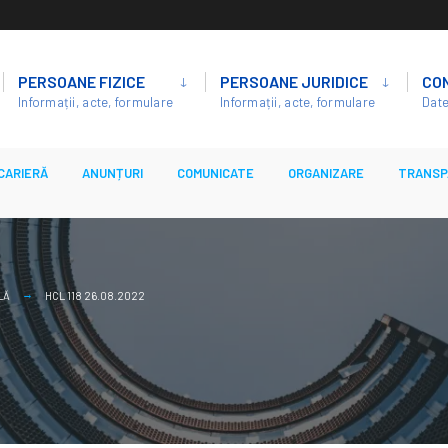
PERSOANE FIZICE
PERSOANE JURIDICE
CO
Informații, acte, formulare
Informații, acte, formulare
Date
CARIERĂ
ANUNȚURI
COMUNICATE
ORGANIZARE
TRANSP
LĂ
HCL 118 26.08.2022