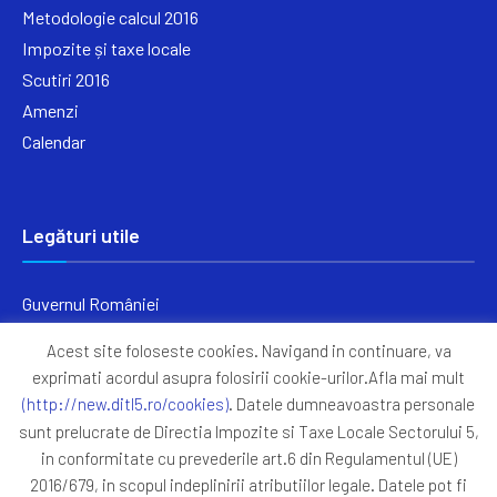
Metodologie calcul 2016
Impozite și taxe locale
Scutiri 2016
Amenzi
Calendar
Legături utile
Guvernul României
Ministerul Finanțelor
Acest site foloseste cookies. Navigand in continuare, va
Primăria Generală București
exprimati acordul asupra folosirii cookie-urilor.Afla mai mult
Primăria Sectorul 5
(http://new.ditl5.ro/cookies)
. Datele dumneavoastra personale
ANAF
sunt prelucrate de Directia Impozite si Taxe Locale Sectorului 5,
in conformitate cu prevederile art.6 din Regulamentul (UE)
Protocoale
2016/679, in scopul indeplinirii atributiilor legale. Datele pot fi
GDPR