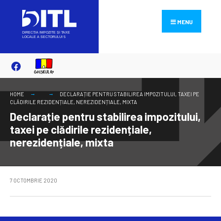
Search
Skip
for:
to
MENU
content
HOME
DECLARAȚIE PENTRU STABILIREA IMPOZITULUI, TAXEI PE
CLĂDIRILE REZIDENȚIALE, NEREZIDENȚIALE, MIXTA
Declarație pentru stabilirea impozitului,
taxei pe clădirile rezidențiale,
nerezidențiale, mixta
7 OCTOMBRIE 2020