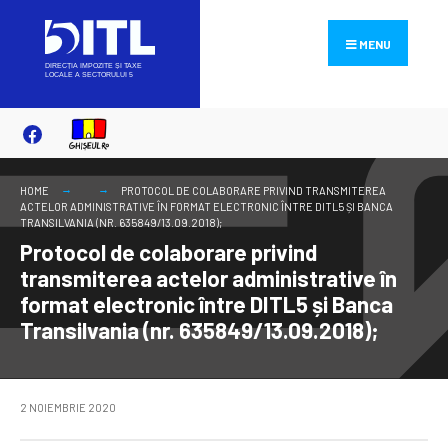
Search
Skip
for:
to
MENU
content
HOME
PROTOCOL DE COLABORARE PRIVIND TRANSMITEREA
ACTELOR ADMINISTRATIVE ÎN FORMAT ELECTRONIC ÎNTRE DITL5 ȘI BANCA
TRANSILVANIA (NR. 635849/13.09.2018);
Protocol de colaborare privind
transmiterea actelor administrative în
format electronic între DITL5 și Banca
Transilvania (nr. 635849/13.09.2018);
2 NOIEMBRIE 2020