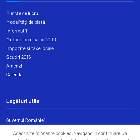
Puncte de lucru
Modalități de plată
Informații
Metodologie calcul 2016
Impozite și taxe locale
Scutiri 2016
Amenzi
Calendar
Legături utile
Guvernul României
Ministerul Finanțelor
Acest site foloseste cookies. Navigand in continuare, va
Primăria Generală București