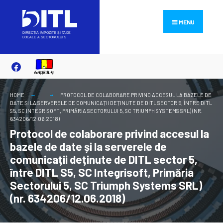
Search
Skip
for:
to
MENU
content
HOME
PROTOCOL DE COLABORARE PRIVIND ACCESUL LA BAZELE DE
DATE ȘI LA SERVERELE DE COMUNICAȚII DEȚINUTE DE DITL SECTOR 5, ÎNTRE DITL
S5, SC INTEGRISOFT, PRIMĂRIA SECTORULUI 5, SC TRIUMPH SYSTEMS SRL) (NR.
634206/12.06.2018)
Protocol de colaborare privind accesul la
bazele de date și la serverele de
comunicații deținute de DITL sector 5,
între DITL S5, SC Integrisoft, Primăria
Sectorului 5, SC Triumph Systems SRL)
(nr. 634206/12.06.2018)